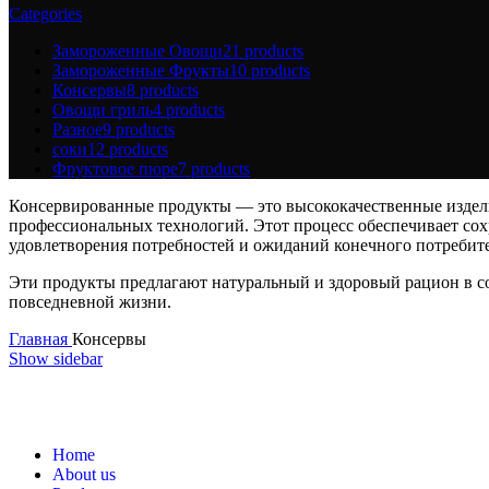
Categories
Замороженные Овощи
21 products
Замороженные Фрукты
10 products
Консервы
8 products
Овощи гриль
4 products
Разное
9 products
соки
12 products
Фруктовое пюре
7 products
Консервированные продукты — это высококачественные издели
профессиональных технологий. Этот процесс обеспечивает сох
удовлетворения потребностей и ожиданий конечного потребите
Эти продукты предлагают натуральный и здоровый рацион в со
повседневной жизни.
Главная
Консервы
Show sidebar
Home
About us