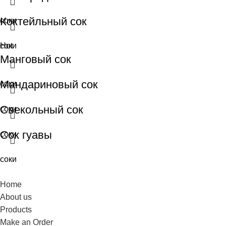
Коктейльный сок
соки
соки
Hot
Манговый сок
Мандариновый сок
соки
Свекольный сок
соки
Сок гуавы
соки
соки
Home
About us
Products
Make an Order