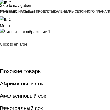
Skip to navigation
ГЛАВНАЯ
О НАС
НАШИ ПРОДУКТЫ
КАЛЕНДАРЬ СЕЗОННОГО ПЛАНА
П
Skip to main content
Menu
Click to enlarge
Похожие товары
Абрикосовый сок
Апельсиновый сок
соки
Виноградный сок
соки