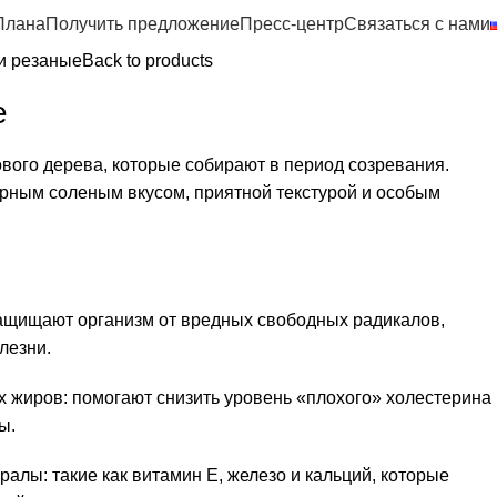
Плана
Получить предложение
Пресс-центр
Связаться с нами
и резаные
Back to products
е
вого дерева, которые собирают в период созревания.
рным соленым вкусом, приятной текстурой и особым
ащищают организм от вредных свободных радикалов,
лезни.
 жиров: помогают снизить уровень «плохого» холестерина
ы.
алы: такие как витамин Е, железо и кальций, которые