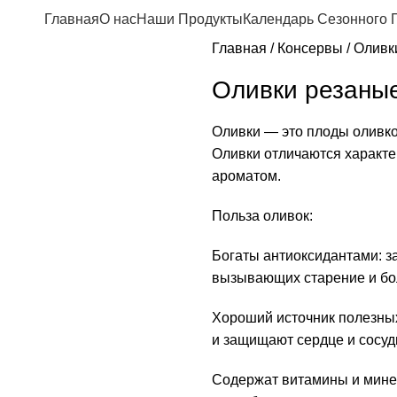
Главная
О нас
Наши Продукты
Календарь Сезонного 
Главная
Консервы
Оливк
Оливки резаны
Оливки — это плоды оливко
Оливки отличаются характе
ароматом.
Польза оливок:
Богаты антиоксидантами: з
вызывающих старение и бо
Хороший источник полезных
и защищают сердце и сосуд
Содержат витамины и минер