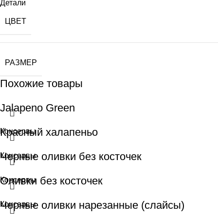
Детали
ЦВЕТ
РАЗМЕР
Похожие товары
Jalapeno Green
Красный халапеньо
Консервы
Черные оливки без косточек
Консервы
Оливки без косточек
Консервы
Черные оливки нарезанные (слайсы)
Консервы