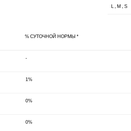
L
,
M
,
S
% СУТОЧНОЙ НОРМЫ *
-
1%
0%
0%