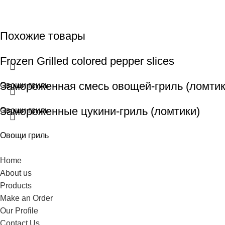
Похожие товары
Frozen Grilled colored pepper slices
Замороженная смесь овощей-гриль (ломтик
Овощи гриль
Замороженные цукини-гриль (ломтики)
Овощи гриль
Овощи гриль
Home
About us
Products
Make an Order
Our Profile
Contact Us